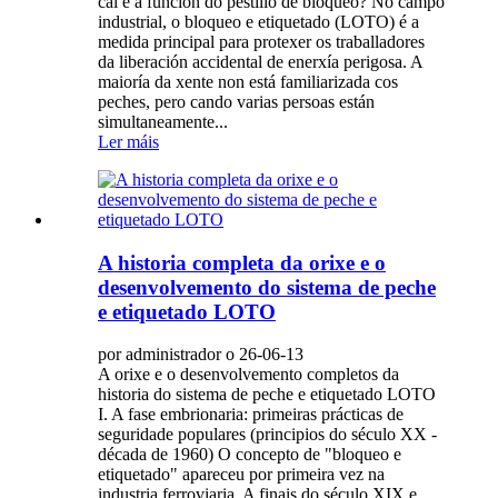
cal é a función do pestillo de bloqueo? No campo
industrial, o bloqueo e etiquetado (LOTO) é a
medida principal para protexer os traballadores
da liberación accidental de enerxía perigosa. A
maioría da xente non está familiarizada cos
peches, pero cando varias persoas están
simultaneamente...
Ler máis
A historia completa da orixe e o
desenvolvemento do sistema de peche
e etiquetado LOTO
por administrador o 26-06-13
A orixe e o desenvolvemento completos da
historia do sistema de peche e etiquetado LOTO
I. A fase embrionaria: primeiras prácticas de
seguridade populares (principios do século XX -
década de 1960) O concepto de "bloqueo e
etiquetado" apareceu por primeira vez na
industria ferroviaria. A finais do século XIX e