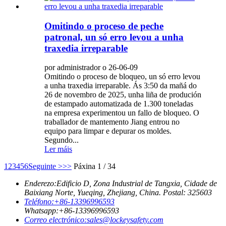
Omitindo o proceso de peche
patronal, un só erro levou a unha
traxedia irreparable
por administrador o 26-06-09
Omitindo o proceso de bloqueo, un só erro levou
a unha traxedia irreparable. Ás 3:50 da mañá do
26 de novembro de 2025, unha liña de produción
de estampado automatizada de 1.300 toneladas
na empresa experimentou un fallo de bloqueo. O
traballador de mantemento Jiang entrou no
equipo para limpar e depurar os moldes.
Segundo...
Ler máis
1
2
3
4
5
6
Seguinte >
>>
Páxina 1 / 34
Enderezo:
Edificio D, Zona Industrial de Tangxia, Cidade de
Baixiang Norte, Yueqing, Zhejiang, China. Postal: 325603
Teléfono:
+86-13396996593
Whatsapp:
+86-13396996593
Correo electrónico:
sales@lockeysafety.com