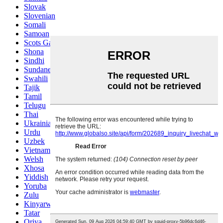
Slovak
Slovenian
Somali
Samoan
Scots Gaelic
Shona
Sindhi
Sundanese
Swahili
Tajik
Tamil
Telugu
Thai
Ukrainian
Urdu
Uzbek
Vietnamese
Welsh
Xhosa
Yiddish
Yoruba
Zulu
Kinyarwanda
Tatar
Oriya