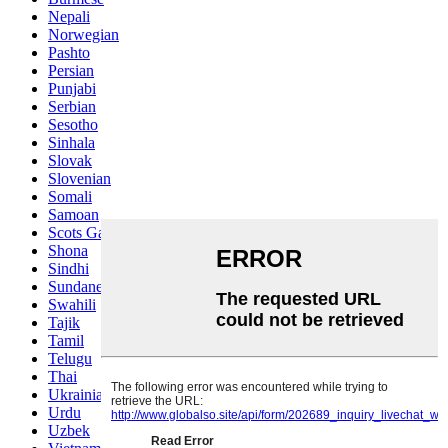
Nepali
Norwegian
Pashto
Persian
Punjabi
Serbian
Sesotho
Sinhala
Slovak
Slovenian
Somali
Samoan
Scots Gaelic
Shona
Sindhi
Sundanese
Swahili
Tajik
Tamil
Telugu
Thai
Ukrainian
Urdu
Uzbek