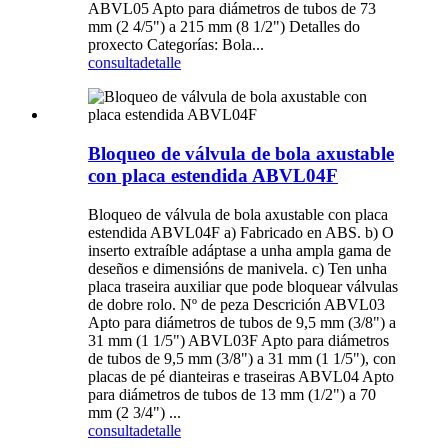
ABVL05 Apto para diámetros de tubos de 73
mm (2 4/5") a 215 mm (8 1/2") Detalles do
proxecto Categorías: Bola...
consulta
detalle
Bloqueo de válvula de bola axustable
con placa estendida ABVL04F
Bloqueo de válvula de bola axustable con placa
estendida ABVL04F a) Fabricado en ABS. b) O
inserto extraíble adáptase a unha ampla gama de
deseños e dimensións de manivela. c) Ten unha
placa traseira auxiliar que pode bloquear válvulas
de dobre rolo. Nº de peza Descrición ABVL03
Apto para diámetros de tubos de 9,5 mm (3/8") a
31 mm (1 1/5") ABVL03F Apto para diámetros
de tubos de 9,5 mm (3/8") a 31 mm (1 1/5"), con
placas de pé dianteiras e traseiras ABVL04 Apto
para diámetros de tubos de 13 mm (1/2") a 70
mm (2 3/4") ...
consulta
detalle