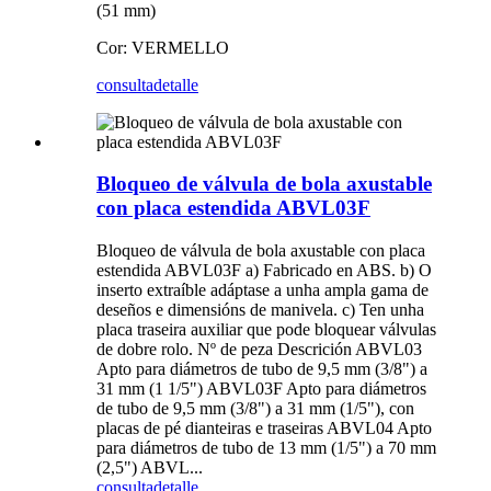
(51 mm)
Cor: VERMELLO
consulta
detalle
Bloqueo de válvula de bola axustable
con placa estendida ABVL03F
Bloqueo de válvula de bola axustable con placa
estendida ABVL03F a) Fabricado en ABS. b) O
inserto extraíble adáptase a unha ampla gama de
deseños e dimensións de manivela. c) Ten unha
placa traseira auxiliar que pode bloquear válvulas
de dobre rolo. Nº de peza Descrición ABVL03
Apto para diámetros de tubo de 9,5 mm (3/8") a
31 mm (1 1/5") ABVL03F Apto para diámetros
de tubo de 9,5 mm (3/8") a 31 mm (1/5"), con
placas de pé dianteiras e traseiras ABVL04 Apto
para diámetros de tubo de 13 mm (1/5") a 70 mm
(2,5") ABVL...
consulta
detalle