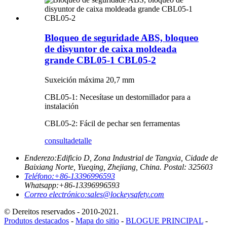
Bloqueo de seguridade ABS, bloqueo
de disyuntor de caixa moldeada
grande CBL05-1 CBL05-2
Suxeición máxima 20,7 mm
CBL05-1: Necesítase un destornillador para a
instalación
CBL05-2: Fácil de pechar sen ferramentas
consulta
detalle
Enderezo:
Edificio D, Zona Industrial de Tangxia, Cidade de
Baixiang Norte, Yueqing, Zhejiang, China. Postal: 325603
Teléfono:
+86-13396996593
Whatsapp:
+86-13396996593
Correo electrónico:
sales@lockeysafety.com
© Dereitos reservados - 2010-2021.
Produtos destacados
-
Mapa do sitio
-
BLOGUE PRINCIPAL
-