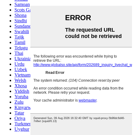
Samoan
Scots Gaelic
Shona
Sindhi
Sundanese
Swahili
Tajik
Tamil
Telugu
Thai
Ukrainian
Urdu
Uzbek
Vietnamese
Welsh
Xhosa
Yiddish
Yoruba
Zulu
Kinyarwanda
Tatar
Oriya
Turkmen
Uyghur