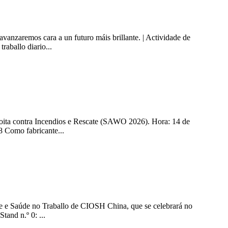
anzaremos cara a un futuro máis brillante. | Actividade de
raballo diario...
 Loita contra Incendios e Rescate (SAWO 2026). Hora: 14 de
8 Como fabricante...
ade e Saúde no Traballo de CIOSH China, que se celebrará no
and n.º 0: ...