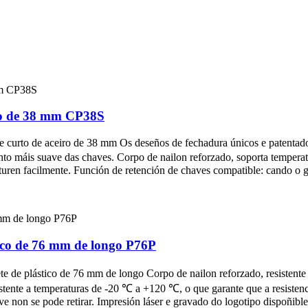
iro de 38 mm CP38S
e curto de aceiro de 38 mm Os deseños de fechadura únicos e patentado
o máis suave das chaves. Corpo de nailon reforzado, soporta temperat
turen facilmente. Función de retención de chaves compatible: cando o gri
tico de 76 mm de longo P76P
e de plástico de 76 mm de longo Corpo de nailon reforzado, resistente
sistente a temperaturas de -20 ℃ a +120 ℃, o que garante que a resistenc
ave non se pode retirar. Impresión láser e gravado do logotipo dispoñibl