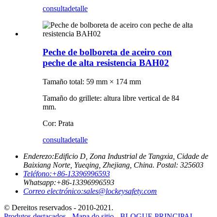
consulta
detalle
Peche de bolboreta de aceiro con
peche de alta resistencia BAH02
Tamaño total: 59 mm × 174 mm
Tamaño do grillete: altura libre vertical de 84
mm.
Cor: Prata
consulta
detalle
Enderezo:
Edificio D, Zona Industrial de Tangxia, Cidade de
Baixiang Norte, Yueqing, Zhejiang, China. Postal: 325603
Teléfono:
+86-13396996593
Whatsapp:
+86-13396996593
Correo electrónico:
sales@lockeysafety.com
© Dereitos reservados - 2010-2021.
Produtos destacados
-
Mapa do sitio
-
BLOGUE PRINCIPAL
-