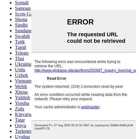
Somali
Samoan
Scots Gaelic
Shona
Sindhi
Sundanese
Swahili
Tajik
Tamil
Telugu
Thai
Ukrainian
Urdu
Uzbek
Vietnamese
Welsh
Xhosa
Yiddish
Yoruba
Zulu
Kinyarwanda
Tatar
Oriya
Turkmen
Uyghur