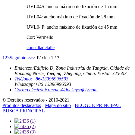
UVL04S: ancho máximo de fixación de 15 mm
UVL04: ancho máximo de fixación de 28 mm
UVL04P: ancho máximo de fixación de 45 mm
Cor: Vermello
consulta
detalle
1
2
3
Seguinte >
>>
Páxina 1 / 3
Enderezo:
Edificio D, Zona Industrial de Tangxia, Cidade de
Baixiang Norte, Yueqing, Zhejiang, China. Postal: 325603
Teléfono:
+86-13396996593
Whatsapp:
+86-13396996593
Correo electrónico:
sales@lockeysafety.com
© Dereitos reservados - 2010-2021.
Produtos destacados
-
Mapa do sitio
-
BLOGUE PRINCIPAL
-
BUSCA PRINCIPAL