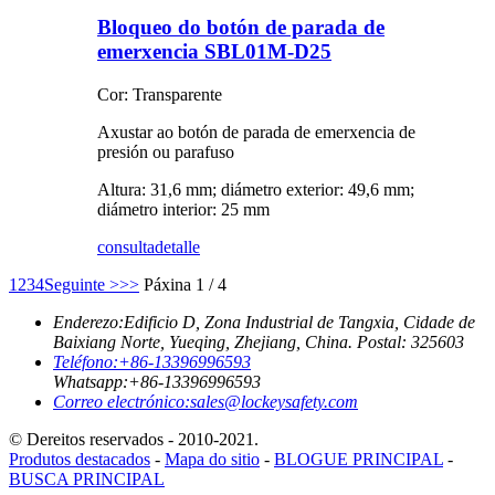
Bloqueo do botón de parada de
emerxencia SBL01M-D25
Cor: Transparente
Axustar ao botón de parada de emerxencia de
presión ou parafuso
Altura: 31,6 mm; diámetro exterior: 49,6 mm;
diámetro interior: 25 mm
consulta
detalle
1
2
3
4
Seguinte >
>>
Páxina 1 / 4
Enderezo:
Edificio D, Zona Industrial de Tangxia, Cidade de
Baixiang Norte, Yueqing, Zhejiang, China. Postal: 325603
Teléfono:
+86-13396996593
Whatsapp:
+86-13396996593
Correo electrónico:
sales@lockeysafety.com
© Dereitos reservados - 2010-2021.
Produtos destacados
-
Mapa do sitio
-
BLOGUE PRINCIPAL
-
BUSCA PRINCIPAL